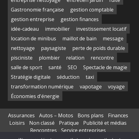
Gastronomie française
gestion comptable
gestion entreprise
gestion finances
idée-cadeau
immobilier
investissement locatif
location de minibus
maillot de bain
message
nettoyage
paysagiste
perte de poids durable
pisciniste
plombier
relation
rencontre
salle de sport
santé
SEO
Spectacle de magie
Stratégie digitale
séduction
taxi
transformation numérique
vapotage
voyage
Économies d'énergie
Assurances
Autos – Motos
Bons plans
Finances
Loisirs
Non classé
Pratique
Publicité et médias
Rencontres
Service entreprises
Transports de personnes