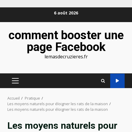
Aller
6 août 2026
au
contenu
comment booster une
page Facebook
lemasdecruzieres.fr
MENU
PRINCIPAL
Accueil
Pratique
Les moyens naturels pour éloigner les rats de la maison
Les moyens naturels pour éloigner les rats de la maison
Les moyens naturels pour