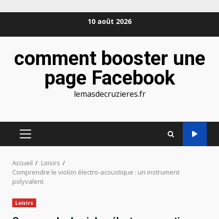
Aller
10 août 2026
au
contenu
comment booster une
page Facebook
lemasdecruzieres.fr
MENU
PRINCIPAL
Accueil
Loisirs
Comprendre le violon électro-acoustique : un instrument
polyvalent
Loisirs