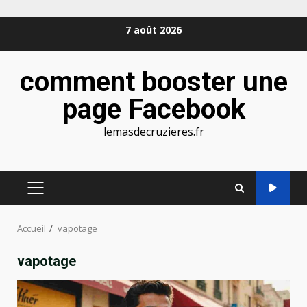
Aller
7 août 2026
au
contenu
comment booster une
page Facebook
lemasdecruzieres.fr
MENU
PRINCIPAL
Accueil
vapotage
vapotage