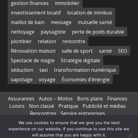
gestion finances
immobilier
investissement locatif
location de minibus
maillot de bain
message
mutuelle santé
nettoyage
paysagiste
perte de poids durable
plombier
relation
rencontre
Rénovation maison
salle de sport
santé
SEO
Spectacle de magie
Stratégie digitale
séduction
taxi
transformation numérique
vapotage
voyage
Économies d'énergie
Assurances
Autos – Motos
Bons plans
Finances
Loisirs
Non classé
Pratique
Publicité et médias
Rencontres
Service entreprises
Transports de personnes
We use cookies to ensure that we give you the best
experience on our website. If you continue to use this site we
Copyright © All rights reserved.
|
DarkNews
par AF
will assume that you are happy with it.