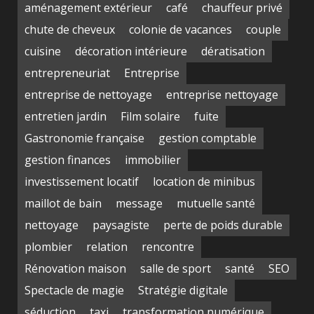
aménagement extérieur
café
chauffeur privé
chute de cheveux
colonie de vacances
couple
cuisine
décoration intérieure
dératisation
entrepreneuriat
Entreprise
entreprise de nettoyage
entreprise nettoyage
entretien jardin
Film solaire
fuite
Gastronomie française
gestion comptable
gestion finances
immobilier
investissement locatif
location de minibus
maillot de bain
message
mutuelle santé
nettoyage
paysagiste
perte de poids durable
plombier
relation
rencontre
Rénovation maison
salle de sport
santé
SEO
Spectacle de magie
Stratégie digitale
séduction
taxi
transformation numérique