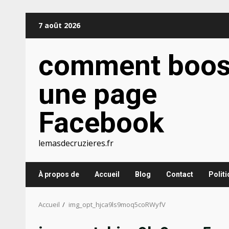
Aller
7 août 2026
au
contenu
comment boos
une page
Facebook
lemasdecruzieres.fr
À propos de
Accueil
Blog
Contact
Polit
Accueil
img_opt_hjca9ls9moq5coRWyfV