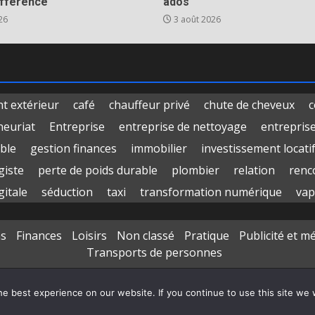
ifférence
ados
26
3 août 2026
 extérieur
café
chauffeur privé
chute de cheveux
c
neuriat
Entreprise
entreprise de nettoyage
entrepris
ble
gestion finances
immobilier
investissement locati
giste
perte de poids durable
plombier
relation
renc
gitale
séduction
taxi
transformation numérique
vap
ns
Finances
Loisirs
Non classé
Pratique
Publicité et m
Transports de personnes
Copyright © All rights reserved.
|
DarkNews
par AF themes
e best experience on our website. If you continue to use this site we w