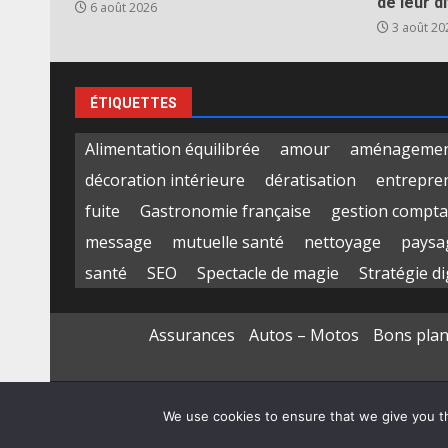
de leur d
6 août 2026
3 août 20
ÉTIQUETTES
Alimentation équilibrée
amour
aménagement
décoration intérieure
dératisation
entrepre
fuite
Gastronomie française
gestion compta
message
mutuelle santé
nettoyage
paysa
santé
SEO
Spectacle de magie
Stratégie di
Assurances
Autos – Motos
Bons pla
We use cookies to ensure that we give you th