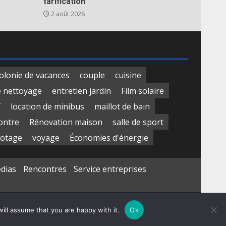
tarification
2 août 2026
olonie de vacances
couple
cuisine
e nettoyage
entretien jardin
Film solaire
f
location de minibus
maillot de bain
ontre
Rénovation maison
salle de sport
otage
voyage
Économies d'énergie
édias
Rencontres
Service entreprises
ill assume that you are happy with it.
Ok