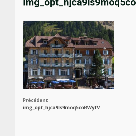
img_opt_hjca9ls9moq5c
Navigation
Précédent
img_opt_hjca9ls9moq5coRWyfV
d’article