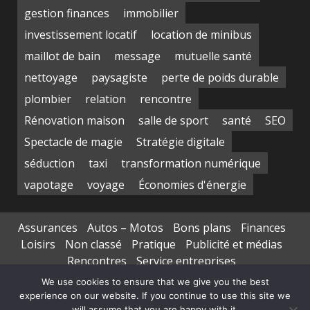
gestion finances
immobilier
investissement locatif
location de minibus
maillot de bain
message
mutuelle santé
nettoyage
paysagiste
perte de poids durable
plombier
relation
rencontre
Rénovation maison
salle de sport
santé
SEO
Spectacle de magie
Stratégie digitale
séduction
taxi
transformation numérique
vapotage
voyage
Économies d'énergie
Assurances
Autos – Motos
Bons plans
Finances
Loisirs
Non classé
Pratique
Publicité et médias
Rencontres
Service entreprises
Transports de personnes
We use cookies to ensure that we give you the best
experience on our website. If you continue to use this site we
Copyright © All rights reserved.
|
DarkNews
par AF
will assume that you are happy with it.