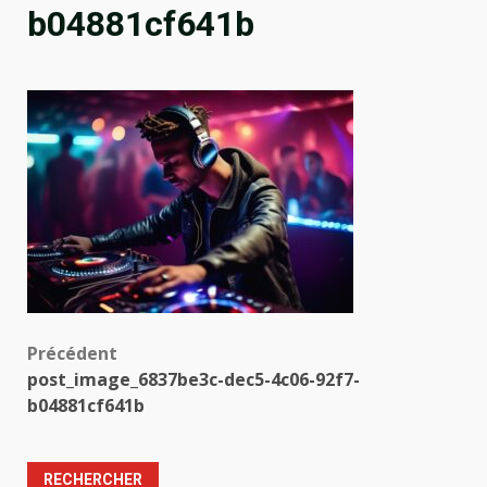
b04881cf641b
Navigation
Précédent
post_image_6837be3c-dec5-4c06-92f7-
d’article
b04881cf641b
RECHERCHER