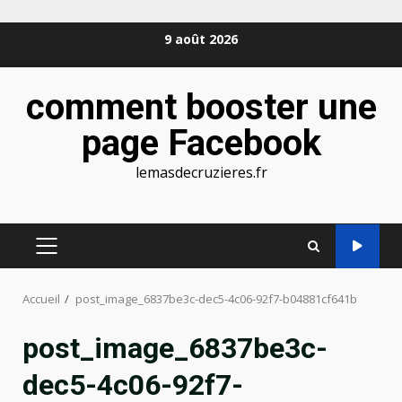
Aller
9 août 2026
au
contenu
comment booster une
page Facebook
lemasdecruzieres.fr
MENU
PRINCIPAL
Accueil
post_image_6837be3c-dec5-4c06-92f7-b04881cf641b
post_image_6837be3c-
dec5-4c06-92f7-