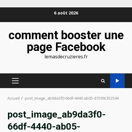
Aller
6 août 2026
au
contenu
comment booster une
page Facebook
lemasdecruzieres.fr
MENU
PRINCIPAL
Accueil
post_image_ab9da3f0-66df-4440-ab05-d7599c352544
post_image_ab9da3f0-
66df-4440-ab05-