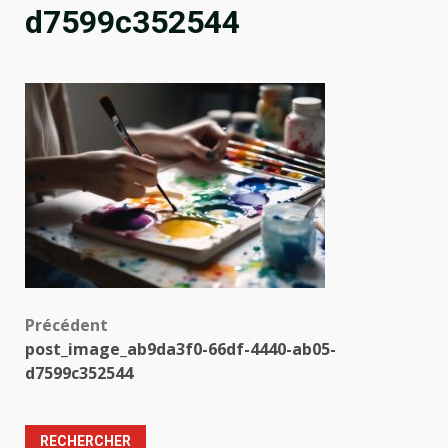
d7599c352544
Navigation
Précédent
post_image_ab9da3f0-66df-4440-ab05-
d’article
d7599c352544
RECHERCHER