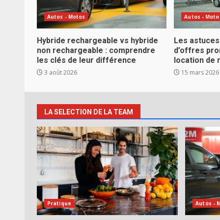
Autos - Motos
Autos - Moto
Hybride rechargeable vs hybride
Les astuces
non rechargeable : comprendre
d’offres pro
les clés de leur différence
location de 
3 août 2026
15 mars 2026
LA SELECTION DE LA TEAM
Pratique
Autos - 