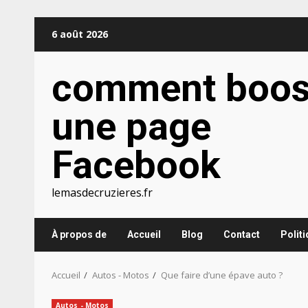
Aller
6 août 2026
au
contenu
comment boos
une page
Facebook
lemasdecruzieres.fr
À propos de
Accueil
Blog
Contact
Polit
Accueil
Autos - Motos
Que faire d’une épave auto ?
Autos - Motos