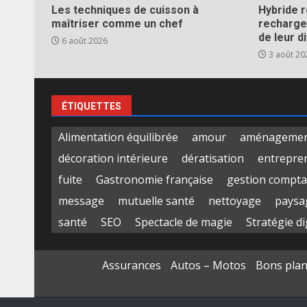
Les techniques de cuisson à
Hybride 
maîtriser comme un chef
recharge
de leur d
6 août 2026
3 août 20
ÉTIQUETTES
Alimentation équilibrée
amour
aménagement
décoration intérieure
dératisation
entrepre
fuite
Gastronomie française
gestion compta
message
mutuelle santé
nettoyage
paysa
santé
SEO
Spectacle de magie
Stratégie di
Assurances
Autos – Motos
Bons pla