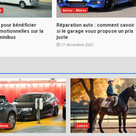
s
Autos - Motos
 pour bénéficier
Réparation auto : comment savoir
motionnelles sur la
si le garage vous propose un prix
minibus
juste
17 décembre 2025
Motos
Loisirs