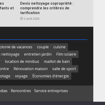
les
Devis nettoyage copropriété :
fants et
comprendre les critères de
tarification
2 août 2026
olonie de vacances
couple
cuisine
e nettoyage
entretien jardin
Film solaire
f
location de minibus
maillot de bain
ontre
Rénovation maison
salle de sport
otage
voyage
Économies d'énergie
édias
Rencontres
Service entreprises