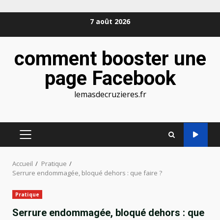
Aller
7 août 2026
au
contenu
comment booster une
page Facebook
lemasdecruzieres.fr
MENU
PRINCIPAL
Accueil
Pratique
Serrure endommagée, bloqué dehors : que faire ?
Pratique
Serrure endommagée, bloqué dehors : que