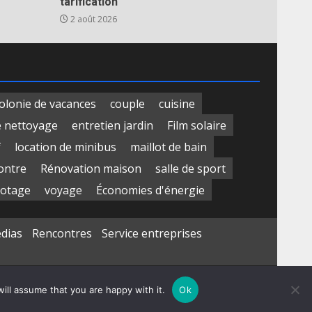
tarification
2 août 2026
olonie de vacances
couple
cuisine
e nettoyage
entretien jardin
Film solaire
f
location de minibus
maillot de bain
ontre
Rénovation maison
salle de sport
otage
voyage
Économies d'énergie
édias
Rencontres
Service entreprises
ill assume that you are happy with it.
Ok