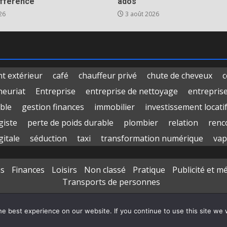
ifférence
ados
26
3 août 2026
 extérieur
café
chauffeur privé
chute de cheveux
c
neuriat
Entreprise
entreprise de nettoyage
entrepris
ble
gestion finances
immobilier
investissement locati
giste
perte de poids durable
plombier
relation
renc
gitale
séduction
taxi
transformation numérique
vap
ns
Finances
Loisirs
Non classé
Pratique
Publicité et m
Transports de personnes
Copyright © All rights reserved.
|
DarkNews
par AF themes
e best experience on our website. If you continue to use this site we w