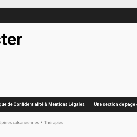
ter
ique de Confidentialité & Mentions Légales
Une section de page 
 épines calcanéennes
Thérapies