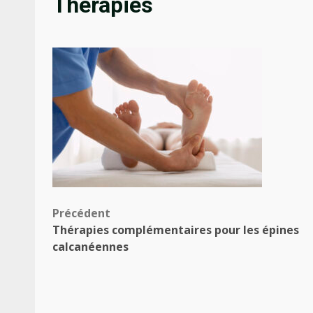
Thérapies
Navigation
Précédent
Thérapies complémentaires pour les épines
d’article
calcanéennes