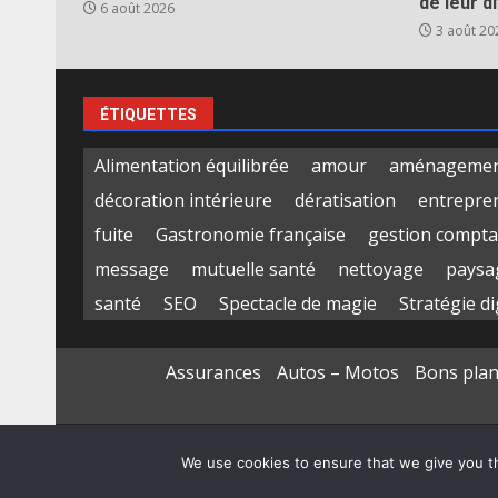
de leur d
6 août 2026
3 août 20
ÉTIQUETTES
Alimentation équilibrée
amour
aménagement
décoration intérieure
dératisation
entrepre
fuite
Gastronomie française
gestion compta
message
mutuelle santé
nettoyage
paysa
santé
SEO
Spectacle de magie
Stratégie di
Assurances
Autos – Motos
Bons pla
We use cookies to ensure that we give you th