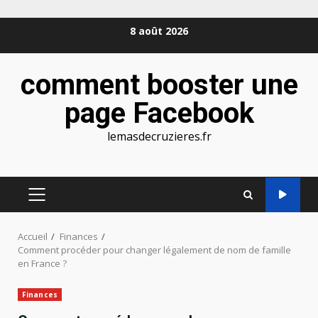
Aller
8 août 2026
au
contenu
comment booster une
page Facebook
lemasdecruzieres.fr
MENU
PRINCIPAL
Accueil
Finances
Comment procéder pour changer légalement de nom de famille
en France ?
Finances