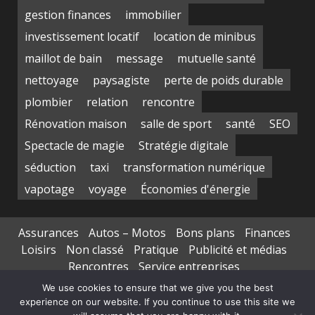
gestion finances
immobilier
investissement locatif
location de minibus
maillot de bain
message
mutuelle santé
nettoyage
paysagiste
perte de poids durable
plombier
relation
rencontre
Rénovation maison
salle de sport
santé
SEO
Spectacle de magie
Stratégie digitale
séduction
taxi
transformation numérique
vapotage
voyage
Économies d'énergie
Assurances
Autos – Motos
Bons plans
Finances
Loisirs
Non classé
Pratique
Publicité et médias
Rencontres
Service entreprises
Transports de personnes
We use cookies to ensure that we give you the best
experience on our website. If you continue to use this site we
Copyright © All rights reserved.
|
DarkNews
par AF