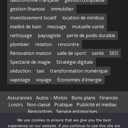
Gastronomie française
gestion comptable
gestion finances
immobilier
investissement locatif
location de minibus
maillot de bain
message
mutuelle santé
nettoyage
paysagiste
perte de poids durable
plombier
relation
rencontre
Rénovation maison
salle de sport
santé
SEO
Spectacle de magie
Stratégie digitale
séduction
taxi
transformation numérique
vapotage
voyage
Économies d'énergie
Assurances
Autos – Motos
Bons plans
Finances
Loisirs
Non classé
Pratique
Publicité et médias
Rencontres
Service entreprises
Transports de personnes
We use cookies to ensure that we give you the best
experience on our website. If you continue to use this site we