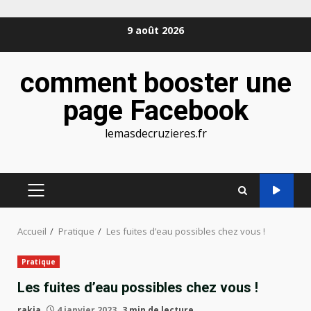
Aller
9 août 2026
au
contenu
comment booster une
page Facebook
lemasdecruzieres.fr
MENU
PRINCIPAL
Accueil
Pratique
Les fuites d’eau possibles chez vous !
Pratique
Les fuites d’eau possibles chez vous !
rakia
4 janvier 2023
3 min de lecture