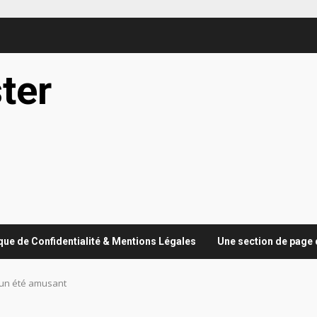
ter
ique de Confidentialité & Mentions Légales
Une section de page 
 un été amusant