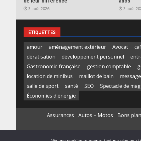
de leur différence
ados
3 août 2026
3 août 20
ÉTIQUETTES
amour
aménagement extérieur
Avocat
ca
dératisation
développement personnel
entr
Gastronomie française
gestion comptable
g
location de minibus
maillot de bain
message
salle de sport
santé
SEO
Spectacle de mag
Économies d'énergie
Assurances
Autos – Motos
Bons pla
We use cookies to ensure that we give you th