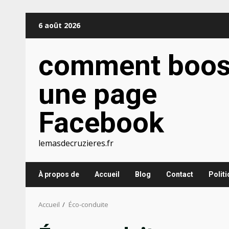
Aller
6 août 2026
au
contenu
comment boos
une page
Facebook
lemasdecruzieres.fr
À propos de
Accueil
Blog
Contact
Polit
Accueil
Éco-conduite