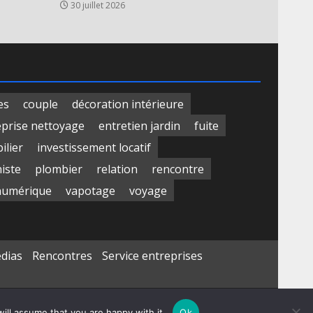
30 juillet 2026
es
couple
décoration intérieure
eprise nettoyage
entretien jardin
fuite
ilier
investissement locatif
niste
plombier
relation
rencontre
numérique
vapotage
voyage
édias
Rencontres
Service entreprises
ill assume that you are happy with it.
Ok