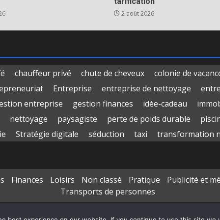
tarification
26
2 août 2026
fé
chauffeur privé
chute de cheveux
colonie de vacanc
epreneuriat
Entreprise
entreprise de nettoyage
entr
estion entreprise
gestion finances
idée-cadeau
immob
nettoyage
paysagiste
perte de poids durable
pisci
ie
Stratégie digitale
séduction
taxi
transformation 
ns
Finances
Loisirs
Non classé
Pratique
Publicité et m
Transports de personnes
Copyright © All rights reserved.
|
DarkNews
par AF themes
e best experience on our website. If you continue to use this site we w