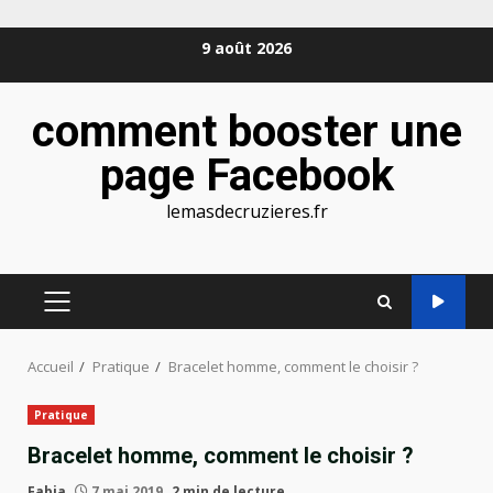
Aller
9 août 2026
au
contenu
comment booster une
page Facebook
lemasdecruzieres.fr
MENU
PRINCIPAL
Accueil
Pratique
Bracelet homme, comment le choisir ?
Pratique
Bracelet homme, comment le choisir ?
Fabia
7 mai 2019
2 min de lecture